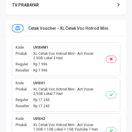
TV PRABAYAR
VOUCHER GAME
Cetak Voucher - XL Cetak Voc Hotrod Mini
TOPUP GAME
KUOTA AXIS
Kode
UVXHM1
Produk
XL Cetak Voc Hotrod Mini - Act Vocer
2.5GB Lokal 3 Hari
KUOTA INDOSAT
Reguler
Rp 7.996
Reseller
Rp 7.996
KUOTA SMARTFREN
Kode
UVXH1
Produk
XL Cetak Voc Hotrod Mini - Act Vocer
KUOTA TELKOMSEL
2,5GB Lokal 7 Hari
Reguler
Rp 17.243
KUOTA TRI
Reseller
Rp 17.243
KUOTA XL
Kode
UVXH2
Produk
XL Cetak Voc Hotrod Mini - Act Vocer
1.5GB + 1GB Lokal + 1GB Youtube 7 Hari