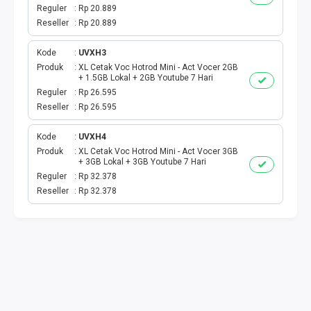
VOUCHER KUOTA
Reguler
Rp 20.889
Reseller
Rp 20.889
TELKOMSEL SPESIAL
Kode
UVXH3
INDOSAT SPESIAL
Produk
XL Cetak Voc Hotrod Mini - Act Vocer 2GB
+ 1.5GB Lokal + 2GB Youtube 7 Hari
Reguler
Rp 26.595
TRI SPESIAL
Reseller
Rp 26.595
XL AXIS SPESIAL
Kode
UVXH4
Produk
XL Cetak Voc Hotrod Mini - Act Vocer 3GB
+ 3GB Lokal + 3GB Youtube 7 Hari
KUOTA SMS TELPON
Reguler
Rp 32.378
Reseller
Rp 32.378
E WALLET
E MONEY
DRIVER
PPOB