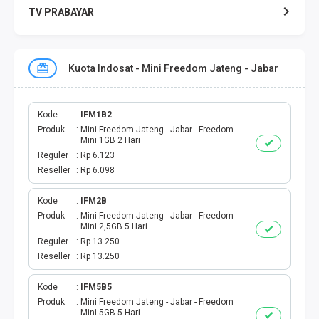
TV PRABAYAR
VOUCHER GAME
Kuota Indosat - Mini Freedom Jateng - Jabar
TOPUP GAME
KUOTA AXIS
Kode
IFM1B2
Produk
Mini Freedom Jateng - Jabar - Freedom
Mini 1GB 2 Hari
KUOTA INDOSAT
Reguler
Rp 6.123
Reseller
Rp 6.098
KUOTA SMARTFREN
Kode
IFM2B
Produk
Mini Freedom Jateng - Jabar - Freedom
KUOTA TELKOMSEL
Mini 2,5GB 5 Hari
Reguler
Rp 13.250
KUOTA TRI
Reseller
Rp 13.250
KUOTA XL
Kode
IFM5B5
Produk
Mini Freedom Jateng - Jabar - Freedom
Mini 5GB 5 Hari