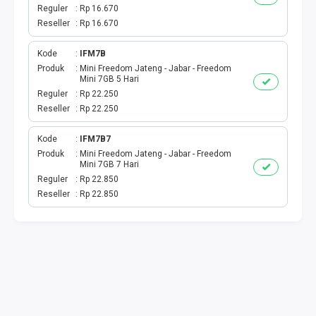
VOUCHER KUOTA
Reguler
Rp 16.670
Reseller
Rp 16.670
TELKOMSEL SPESIAL
Kode
IFM7B
INDOSAT SPESIAL
Produk
Mini Freedom Jateng - Jabar - Freedom
Mini 7GB 5 Hari
Reguler
Rp 22.250
TRI SPESIAL
Reseller
Rp 22.250
XL AXIS SPESIAL
Kode
IFM7B7
Produk
Mini Freedom Jateng - Jabar - Freedom
Mini 7GB 7 Hari
KUOTA SMS TELPON
Reguler
Rp 22.850
Reseller
Rp 22.850
E WALLET
E MONEY
DRIVER
PPOB