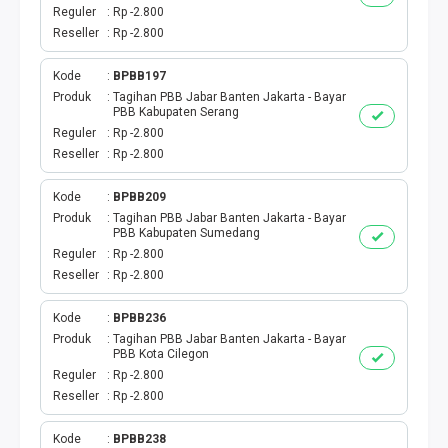
VOUCHER KUOTA
Reguler
Rp -2.800
Reseller
Rp -2.800
TELKOMSEL SPESIAL
Kode
BPBB197
INDOSAT SPESIAL
Produk
Tagihan PBB Jabar Banten Jakarta - Bayar
PBB Kabupaten Serang
Reguler
Rp -2.800
TRI SPESIAL
Reseller
Rp -2.800
XL AXIS SPESIAL
Kode
BPBB209
Produk
Tagihan PBB Jabar Banten Jakarta - Bayar
PBB Kabupaten Sumedang
KUOTA SMS TELPON
Reguler
Rp -2.800
Reseller
Rp -2.800
E WALLET
Kode
BPBB236
E MONEY
Produk
Tagihan PBB Jabar Banten Jakarta - Bayar
PBB Kota Cilegon
Reguler
Rp -2.800
DRIVER
Reseller
Rp -2.800
PPOB
Kode
BPBB238