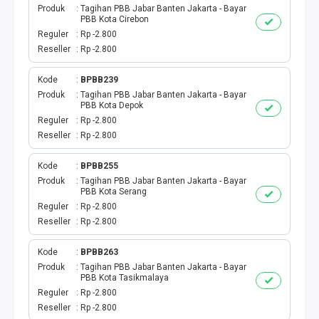
Produk
Tagihan PBB Jabar Banten Jakarta - Bayar
PBB Kota Cirebon
PDAM
Reguler
Rp -2.800
Reseller
Rp -2.800
MULTI FINANCE
Kode
BPBB239
PBB
Produk
Tagihan PBB Jabar Banten Jakarta - Bayar
PBB Kota Depok
Reguler
Rp -2.800
CETAK PERDANA
Reseller
Rp -2.800
CETAK VOUCHER
Kode
BPBB255
Produk
Tagihan PBB Jabar Banten Jakarta - Bayar
PBB Kota Serang
CETAK VOUCHER MASSAL
Reguler
Rp -2.800
Reseller
Rp -2.800
KUOTA BY.U
Kode
BPBB263
BY.U SPECIAL
Produk
Tagihan PBB Jabar Banten Jakarta - Bayar
PBB Kota Tasikmalaya
Reguler
Rp -2.800
CEK STATUS VOUCHER
Reseller
Rp -2.800